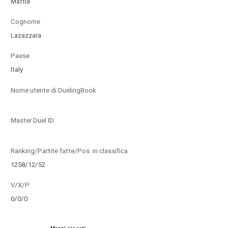
Mattia
Cognome
Lazazzara
Paese
Italy
Nome utente di DuelingBook
Master Duel ID
Ranking/Partite fatte/Pos. in classifica
1258/12/52
V/X/P
0/0/0