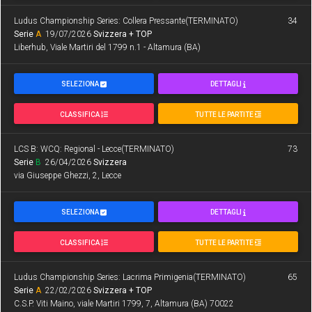
Ludus Championship Series: Collera Pressante(TERMINATO)
34
Serie
A
19/07/2026
Svizzera + TOP
Liberhub, Viale Martiri del 1799 n.1 - Altamura (BA)
SELEZIONA
DETTAGLI
CLASSIFICA
TUTTE LE PARTITE
LCS B: WCQ: Regional - Lecce(TERMINATO)
73
Serie
B
26/04/2026
Svizzera
via Giuseppe Ghezzi, 2, Lecce
SELEZIONA
DETTAGLI
CLASSIFICA
TUTTE LE PARTITE
Ludus Championship Series: Lacrima Primigenia(TERMINATO)
65
Serie
A
22/02/2026
Svizzera + TOP
C.S.P. Viti Maino, viale Martiri 1799, 7, Altamura (BA) 70022