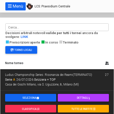
Menù
LCS: Praesidium Centrale
Decisioni arbitrali notevoli
valide per tutti i tornei
ancora da
svolgere:
LINK
Preiscrizioni aperte
In corso
Terminato
TORNEI LOCALI
Nome torneo
Ludus Championship Series: Risonanza dei Reami(TERMINATO)
27
Serie
A
26/07/2026
Svizzera + TOP
Casa dei Giochi Milano, via S. Uguzzone, 8, Milano (MI)
SELEZIONA
DETTAGLI
CLASSIFICA
TUTTE LE PARTITE