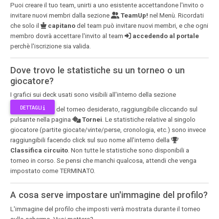
Puoi creare il tuo team, unirti a uno esistente accettandone l'invito o
invitare nuovi membri dalla sezione
TeamUp!
nel Menù. Ricordati
che solo il
capitano
del team può invitare nuovi membri, e che ogni
membro dovrà accettare l'invito al team
accedendo al portale
perchè l'iscrizione sia valida.
Dove trovo le statistiche su un torneo o un
giocatore?
I grafici sui deck usati sono visibili all'interno della sezione
DETTAGLI
del torneo desiderato, raggiungibile cliccando sul
pulsante nella pagina
Tornei
. Le statistiche relative al singolo
giocatore (partite giocate/vinte/perse, cronologia, etc.) sono invece
raggiungibili facendo click sul suo nome all'interno della
Classifica circuito
. Non tutte le statistiche sono disponibili a
torneo in corso. Se pensi che manchi qualcosa, attendi che venga
impostato come TERMINATO.
A cosa serve impostare un'immagine del profilo?
L'immagine del profilo che imposti verrà mostrata durante il torneo