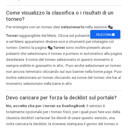
Come visualizzo la classifica o i risultati di un
torneo?
Per interagire con un torneo devi
selezionarlo
nella sezione
SELEZIONA
Tornei
raggiungibile dal Menù. Clicca sul pulsante
e nel Menù appariranno diverse voci e strumenti per interagire col
torneo- Dentro la pagina
Tornei
sono inoltre presenti alcuni
pulsanti che selezionano il torneo e portano in automatico alla pagina
desiderata. Il nome del torneo selezionato in questo momento è
sempre visibile in grassetto in alto;. Puoi anche selezionare un torneo
non ancora terminato cliccando sul suo banner nella home page. Puoi
inoltre selezionare un torneo cliccando sul nome del torneo che hai al
momento selezionato nella barra in alto
Devo caricare per forza la decklist sul portale?
No, eccetto che per i tornei su DuelingBook
. Il servizio è
totalmente opzionale per i torneo fisici, per i quali puoi fare uso della
classica decklist cartacea! Se decidi di usare questo servizio, una
volta caricata la decklist, la riceverai stampata il giorno del torneo e