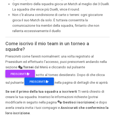
Ogni membro della squadra gioca un Match al meglio dei 3 Duelli.
La squadra che vince più Duelli, vince il round.
Non c'è alcuna condivisione di carte o terreni: ogni giocatore
gioca il suo Match da solo. È tuttavia consentita la
comunicazione tra membri della squadra, fintanto che non
rallenta eccessivamente il duello
Come iscrivo il mio team in un torneo a
squadre?
Preiscriviti come faresti normalment: una volta registrato al
Praesidium ed effettuato l'accesso, puoi preiscriverti andando nella
sezione
Tornei
dal Menù e cliccando sul pulsante
PREISCRIVITI
sotto al torneo desiderato. Dopo di che clicca
PREISCRIVITI
sul pulsante
nella pagina di dettagli che si aprirà.
Se sei il primo della tua squadra a iscriverti
Ti verrà chiesto di
creare la tua squadra. Inserisci le informazioni richieste (potrai
modificarle in seguito nella pagina
Gestisci iscrizione
) e dopo
averla creata invita i tuoi compagni e
Assicurati che confermino la
loro iscrizione
.