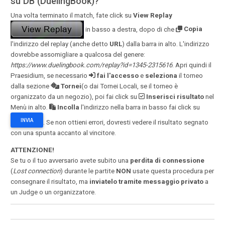
su DB (DuelingBook)?
Una volta terminato il match, fate click su
View Replay
in basso a destra, dopo di che
Copia
l'indirizzo del replay (anche detto
URL
) dalla barra in alto. L'indirizzo
dovrebbe assomigliare a qualcosa del genere:
https://www.duelingbook.com/replay?id=1345-2315616
. Apri quindi il
Praesidium, se necessario
fai l'accesso
e
seleziona
il torneo
dalla sezione
Tornei
(o dai Tornei Locali, se il torneo è
organizzato da un negozio), poi fai click su
Inserisci risultato
nel
Menù in alto.
Incolla
l'indirizzo nella barra in basso fai click su
INVIA
. Se non ottieni errori, dovresti vedere il risultato segnato
con una spunta accanto al vincitore.
ATTENZIONE!
Se tu o il tuo avversario avete subito una
perdita di connessione
(
Lost connection
) durante le partite
NON
usate questa procedura per
consegnare il risultato, ma
inviatelo tramite messaggio privato
a
un Judge o un organizzatore.