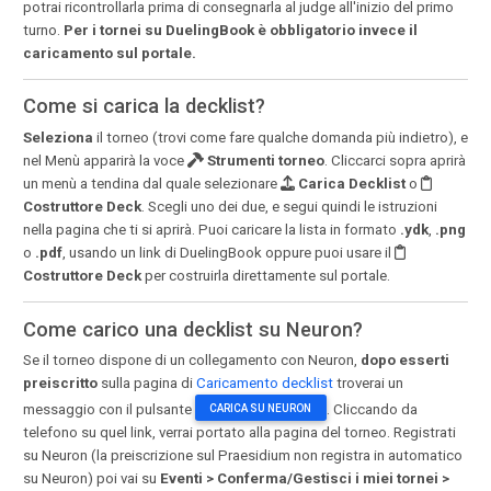
potrai ricontrollarla prima di consegnarla al judge all'inizio del primo
turno.
Per i tornei su DuelingBook è obbligatorio invece il
caricamento sul portale.
Come si carica la decklist?
Seleziona
il torneo (trovi come fare qualche domanda più indietro), e
nel Menù apparirà la voce
Strumenti torneo
. Cliccarci sopra aprirà
un menù a tendina dal quale selezionare
Carica Decklist
o
Costruttore Deck
. Scegli uno dei due, e segui quindi le istruzioni
nella pagina che ti si aprirà. Puoi caricare la lista in formato
.ydk
,
.png
o
.pdf
, usando un link di DuelingBook oppure puoi usare il
Costruttore Deck
per costruirla direttamente sul portale.
Come carico una decklist su Neuron?
Se il torneo dispone di un collegamento con Neuron,
dopo esserti
preiscritto
sulla pagina di
Caricamento decklist
troverai un
messaggio con il pulsante
. Cliccando da
CARICA SU NEURON
telefono su quel link, verrai portato alla pagina del torneo. Registrati
su Neuron (la preiscrizione sul Praesidium non registra in automatico
su Neuron) poi vai su
Eventi > Conferma/Gestisci i miei tornei >