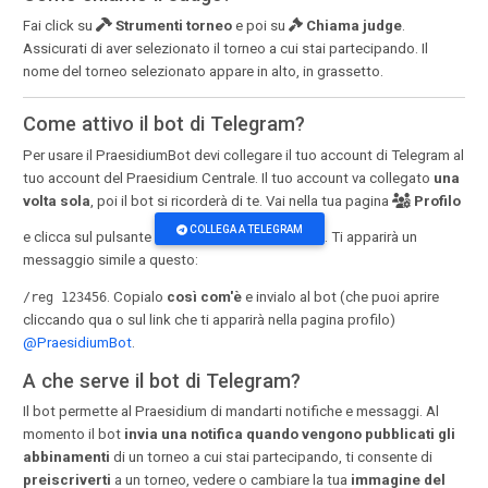
Fai click su
Strumenti torneo
e poi su
Chiama judge
.
Assicurati di aver selezionato il torneo a cui stai partecipando. Il
nome del torneo selezionato appare in alto, in grassetto.
Come attivo il bot di Telegram?
Per usare il PraesidiumBot devi collegare il tuo account di Telegram al
tuo account del Praesidium Centrale. Il tuo account va collegato
una
volta sola
, poi il bot si ricorderà di te. Vai nella tua pagina
Profilo
COLLEGA A TELEGRAM
e clicca sul pulsante
. Ti apparirà un
messaggio simile a questo:
. Copialo
così com'è
e invialo al bot (che puoi aprire
/reg 123456
cliccando qua o sul link che ti apparirà nella pagina profilo)
@PraesidiumBot
.
A che serve il bot di Telegram?
Il bot permette al Praesidium di mandarti notifiche e messaggi. Al
momento il bot
invia una notifica quando vengono pubblicati gli
abbinamenti
di un torneo a cui stai partecipando, ti consente di
preiscriverti
a un torneo, vedere o cambiare la tua
immagine del