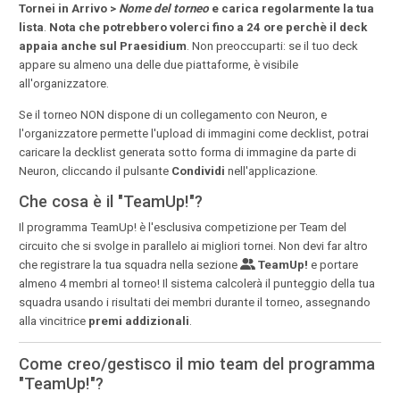
Tornei in Arrivo >
Nome del torneo
e carica regolarmente la tua
lista
.
Nota che potrebbero volerci fino a 24 ore perchè il deck
appaia anche sul Praesidium
. Non preoccuparti: se il tuo deck
appare su almeno una delle due piattaforme, è visibile
all'organizzatore.
Se il torneo NON dispone di un collegamento con Neuron, e
l'organizzatore permette l'upload di immagini come decklist, potrai
caricare la decklist generata sotto forma di immagine da parte di
Neuron, cliccando il pulsante
Condividi
nell'applicazione.
Che cosa è il "TeamUp!"?
Il programma TeamUp! è l'esclusiva competizione per Team del
circuito che si svolge in parallelo ai migliori tornei. Non devi far altro
che registrare la tua squadra nella sezione
TeamUp!
e portare
almeno 4 membri al torneo! Il sistema calcolerà il punteggio della tua
squadra usando i risultati dei membri durante il torneo, assegnando
alla vincitrice
premi addizionali
.
Come creo/gestisco il mio team del programma
"TeamUp!"?