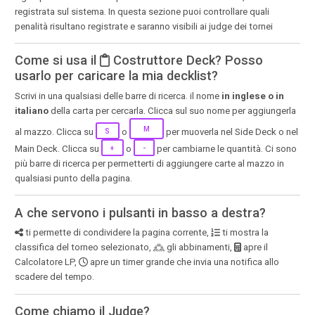
registrata sul sistema. In questa sezione puoi controllare quali
penalità risultano registrate e saranno visibili ai judge dei tornei
Come si usa il
Costruttore Deck? Posso
usarlo per caricare la mia decklist?
Scrivi in una qualsiasi delle barre di ricerca. il nome
in inglese o in
italiano
della carta per cercarla. Clicca sul suo nome per aggiungerla
M
al mazzo. Clicca su
o
per muoverla nel Side Deck o nel
S
Main Deck. Clicca su
o
per cambiarne le quantità. Ci sono
+
-
più barre di ricerca per permetterti di aggiungere carte al mazzo in
qualsiasi punto della pagina.
A che servono i pulsanti in basso a destra?
ti permette di condividere la pagina corrente,
ti mostra la
classifica del torneo selezionato,
gli abbinamenti,
apre il
Calcolatore LP,
apre un timer grande che invia una notifica allo
scadere del tempo.
Come chiamo il Judge?