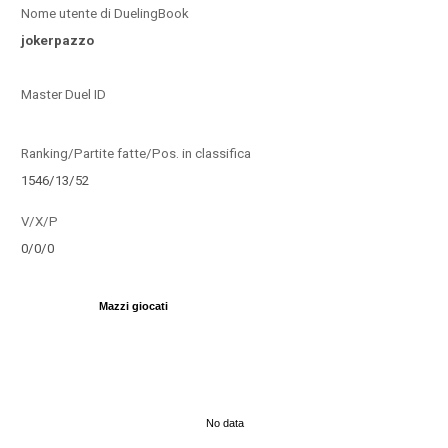
Nome utente di DuelingBook
jokerpazzo
Master Duel ID
Ranking/Partite fatte/Pos. in classifica
1546/13/52
V/X/P
0/0/0
Mazzi giocati
No data