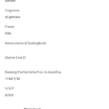
daniele
Cognome
di gennaro
Paese
Italy
Nome utente di DuelingBook
Master Duel ID
Ranking/Partite fatte/Pos. in classifica
1194/7/52
V/X/P
0/0/0